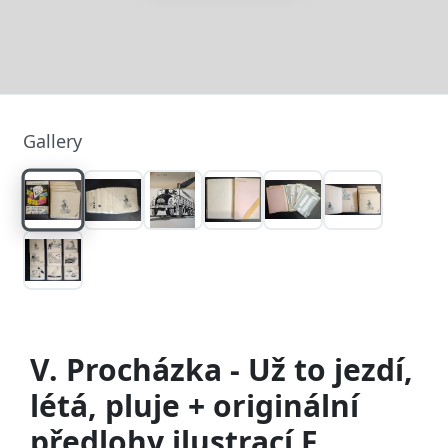
Gallery
V. Procházka - Už to jezdí,
létá, pluje + originální
předlohy ilustrací F.