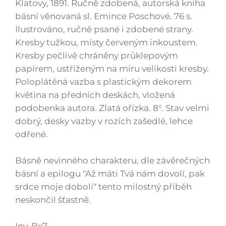
Klatovy, 1891. Ručně zdobená, autorská kniha
básní věnovaná sl. Emince Poschové. 76 s.
Ilustrováno, ručně psané i zdobené strany.
Kresby tužkou, místy červeným inkoustem.
Kresby pečlivě chráněny průklepovým
papírem, ustřiženým na míru velikosti kresby.
Poloplátěná vazba s plastickým dekorem
květina na předních deskách, vložená
podobenka autora. Zlatá ořízka. 8°. Stav velmi
dobrý, desky vazby v rozích zašedlé, lehce
odřené.
Básně nevinného charakteru, dle závěrečných
básní a epilogu "Až máti Tvá nám dovolí, pak
srdce moje dobolí" tento milostný příběh
neskončil šťastně.