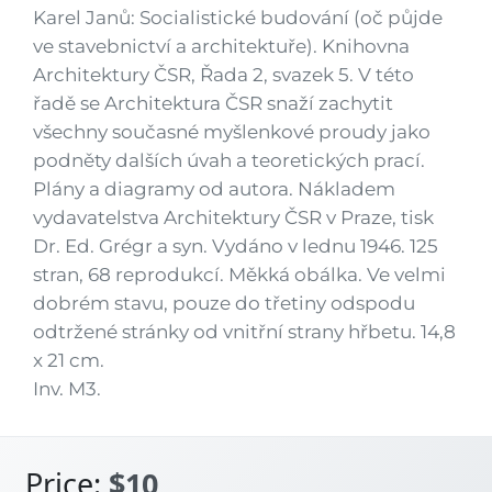
Karel Janů: Socialistické budování (oč půjde
ve stavebnictví a architektuře). Knihovna
Architektury ČSR, Řada 2, svazek 5. V této
řadě se Architektura ČSR snaží zachytit
všechny současné myšlenkové proudy jako
podněty dalších úvah a teoretických prací.
Plány a diagramy od autora. Nákladem
vydavatelstva Architektury ČSR v Praze, tisk
Dr. Ed. Grégr a syn. Vydáno v lednu 1946. 125
stran, 68 reprodukcí. Měkká obálka. Ve velmi
dobrém stavu, pouze do třetiny odspodu
odtržené stránky od vnitřní strany hřbetu. 14,8
x 21 cm.
Inv. M3.
Price:
$10