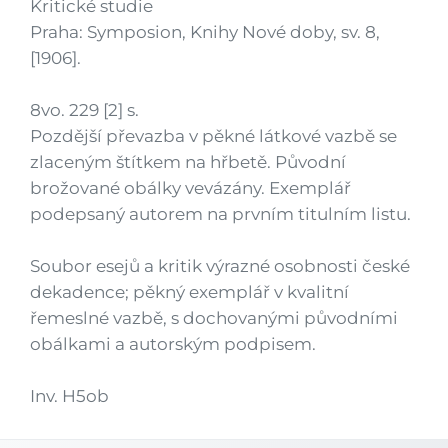
Kritické studie
Praha: Symposion, Knihy Nové doby, sv. 8,
[1906].
8vo. 229 [2] s.
Pozdější převazba v pěkné látkové vazbě se
zlaceným štítkem na hřbetě. Původní
brožované obálky vevázány. Exemplář
podepsaný autorem na prvním titulním listu.
Soubor esejů a kritik výrazné osobnosti české
dekadence; pěkný exemplář v kvalitní
řemeslné vazbě, s dochovanými původními
obálkami a autorským podpisem.
Inv. H5ob