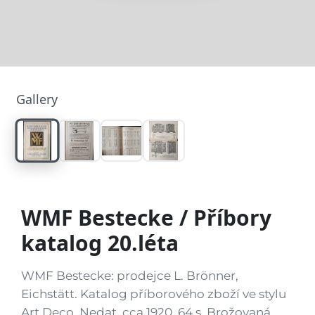
Gallery
WMF Bestecke / Příbory
katalog 20.léta
WMF Bestecke: prodejce L. Brönner,
Eichstätt. Katalog příborového zboží ve stylu
Art Deco. Nedat, cca 1920. 64 s. Brožovaná,