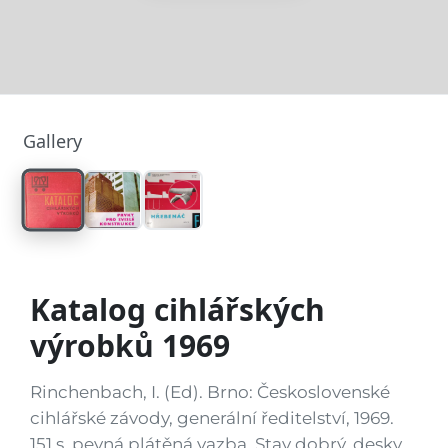
Gallery
Katalog cihlářských
výrobků 1969
Rinchenbach, I. (Ed). Brno: Československé
cihlářské závody, generální ředitelství, 1969.
151 s. pevná plátěná vazba. Stav dobrý, desky