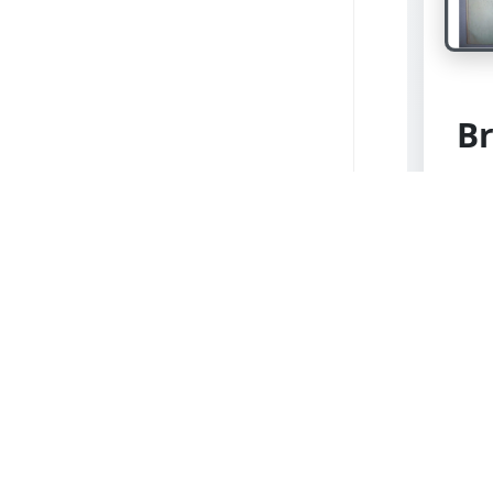
Br
Pet
Ber
hřbe
pap
kme
exp
kom
Inv.