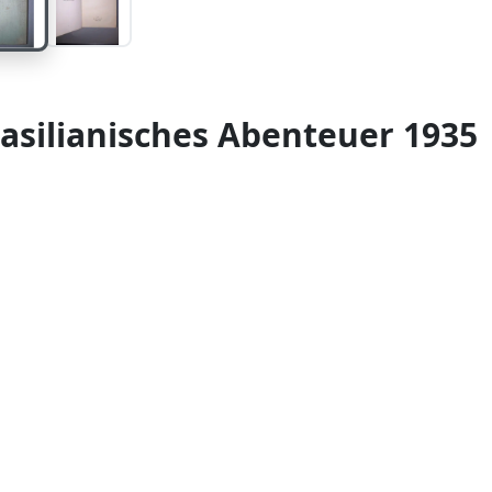
asilianisches Abenteuer 1935
er Fleming – Brasilianisches Abenteuer (anglický origi
lin: Rowohlt, 1935. 8vo. 388 [1] s. Původní plátěná v
tu; plátno zřetelně zašlé a místy skvrnité, lehce ušpi
íru. Ilustrováno fotografickými přílohami, včetně fro
ne Carajá s papouškem. Německé vydání Flemingova 
edice do brazilského vnitrozemí v roce 1932 při pátrá
pletní exemplář raného kontinentálního vydání.
 Ho10